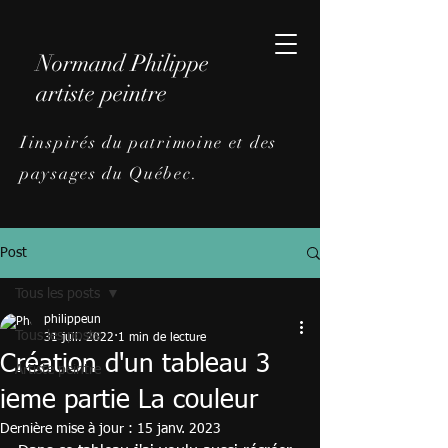
Normand Philippe
artiste peintre
Iinspirés du patrimoine et des
paysages du Québec.
Post
Tous les posts
philippeun
Tous les posts
31 juil. 2022
1 min de lecture
Création d'un tableau 3
Artiste peintre
ieme partie La couleur
Dernière mise à jour :
15 janv. 2023